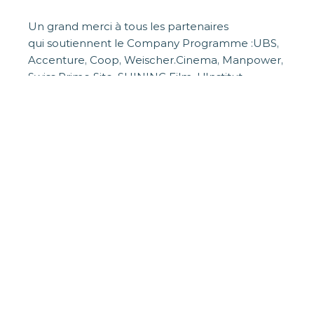
Un grand merci à tous les partenaires
qui soutiennent le Company Programme :UBS,
Accenture, Coop, Weischer.Cinema, Manpower,
Swiss Prime Site, SHINING Film, L'Institut
Fédéral de la Propriété Intellectuelle, ZHdK
Cast / Audiovisual Media, Fondation Gossweiler,
BEKB.