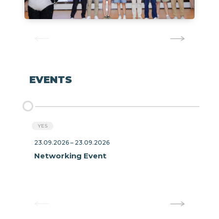
EVENTS
YES
23.09.2026 – 23.09.2026
2
Networking Event
S
A
M