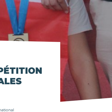
PÉTITION
ALES
national