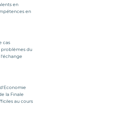
alents en
compétences en
e cas
es problèmes du
 l'échange
s d‘Economie
de la Finale
ficiles au cours