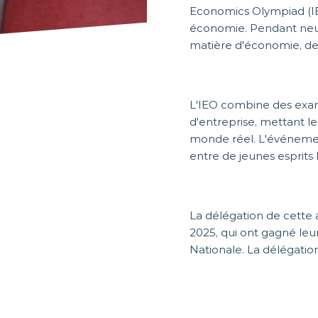
Economics Olympiad (IE
économie. Pendant neuf
matière d'économie, de 
L'IEO combine des exame
d'entreprise, mettant l
monde réel. L'événement
entre de jeunes esprits 
La délégation de cette
2025, qui ont gagné leur
Nationale. La délégation
des prochains jours, av
éventuellement des méda