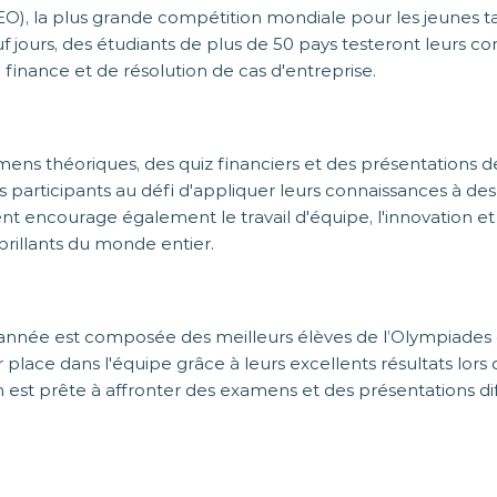
O), la plus grande compétition mondiale pour les jeunes t
 jours, des étudiants de plus de 50 pays testeront leurs 
finance et de résolution de cas d'entreprise.
ns théoriques, des quiz financiers et des présentations d
es participants au défi d'appliquer leurs connaissances à d
 encourage également le travail d'équipe, l'innovation et
brillants du monde entier.
 année est composée des meilleurs élèves de l’Olympiade
 place dans l'équipe grâce à leurs excellents résultats lors 
 est prête à affronter des examens et des présentations dif
ec l'espoir de réaliser de bonnes performances et d'obtenir
illes lors de cet événement international prestigieux.