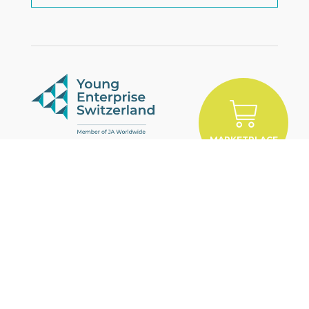
MARKETPLACE
YES
Zürcherstrasse 39E
CH-8952 Schlieren
+41 43 321 83 72
info@yes.swiss