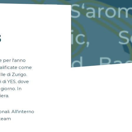
3
 per l'anno
ualificate come
le di Zurigo.
i di YES, dove
giorno. In
iera.
ali. All'interno
 team