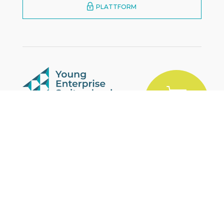
PLATTFORM
MARKETPLACE
YES
Zürcherstrasse 39E
CH-8952 Schlieren
+41 43 321 83 72
info@yes.swiss