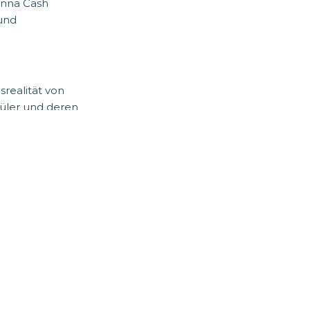
anna Cash
 und
realität von
hüler und deren