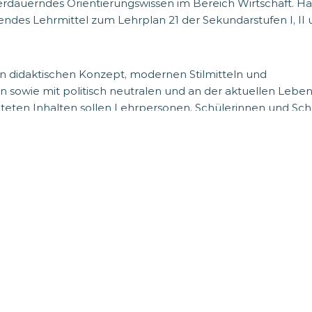
berdauerndes Orientierungswissen im Bereich Wirtschaft. H
zendes Lehrmittel zum Lehrplan 21 der Sekundarstufen I, II
 didaktischen Konzept, modernen Stilmitteln und
sowie mit politisch neutralen und an der aktuellen Lebens
teten Inhalten sollen Lehrpersonen, Schülerinnen und Sc
erden.
JETZT REINSCHAUEN!