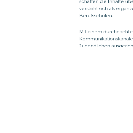
schaffen die Inhalte ü
versteht sich als ergän
Berufsschulen.
Mit einem durchdachten
Kommunikationskanälen 
Jugendlichen ausgerich
Angehörigen erreicht w
NEUGIERIG? 