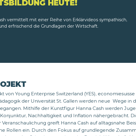
SBILDUNG HEUTE!
sh vermittelt mit einer Reihe von Erklärvideos sympathisch,
l und erfrischend die Grundlagen der Wirtschaft.
ROJEKT
 von Young Enterprise Switzerland (YES), economiesuiss
spädagogik der Universität St. Gallen werden neue Wege in 
gegangen. Mithilfe der Kunstfigur Hanna Cash werden Jug
Konjunktur, Nachhaltigkeit und Inflation nähergebracht. D
r Veranschaulichung greift Hanna Cash auf alltagsnahe Bei
ne Rollen ein. Durch den Fokus auf grundlegende Zusa