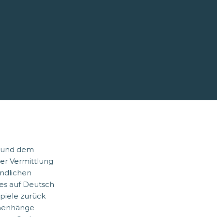
e und dem
der Vermittlung
endlichen
ies auf Deutsch
spiele zurück
mmenhänge