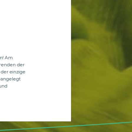
an! Am
erenden der
 der einzige
 angelegt
 und