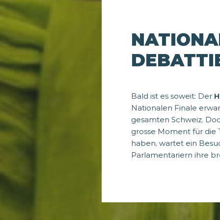
NATIONA
DEBATTI
Bald ist es soweit: Der
H
Nationalen Finale erw
gesamten Schweiz. Doch 
grosse Moment für die 
haben, wartet ein Besu
Parlamentariern ihre b