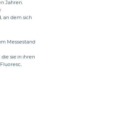
n Jahren.
e
d, an dem sich
 zum Messestand
ie sie in ihren
Fluoresc,