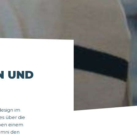
N UND
esign im
es über die
eben einem
lumni den