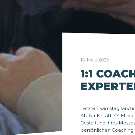
16. März 2023
1:1 COAC
EXPERTE
Letzten Samstag fand
Atelier K statt. 44 Min
Gestaltung ihres Messes
persönlichen Coaching 