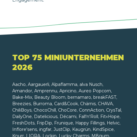
TOP 75 MINIUNTERNEHMEN
2026
Aacho, Aargauerli, Alpaflamma, alva Nusch,
Amandor, Amprennu, Apricino, Aureo Popcorn,
Bake-Mix, Beauty Bloom, bernamaro, breakFAST,
Breezies, Burroma, Card&Cook, Chärnis, CHAVA,
ChiliBoys, ChocoChill, ChoCore, ConnAction, CrysTal,
DailyOne, Datelicious, Décami, Fall'n'Roll, Fit«Hope,
FreshDots, FripDip, Frunique, Happy Fillings, Helvic,
Inflore'sens, ingfar, JustClip, Kaugrün, KindSpice,
Knurr, LIORA, Lockin, Lucky Charms, M8gum,