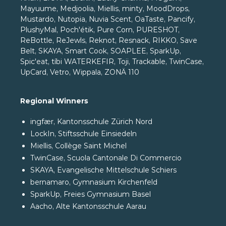
Mayuume, Medjoolia, Miellis, minty, MoodDrops,
Mustardo, Nutopia, Nuvia Scent, OaTaste, Pancify,
PlushyMal, Poch'étik, Pure Corn, PURESHOT,
ReBottle, ReJewls, Reknot, Resnack, RIKKO, Save
Belt, SKAYA, Smart Cook, SOAPLEE, SparkUp,
Spic'eat, tíbi WATERKEFIR, Toji, Trackable, TwinCase,
UpCard, Vetro, Wippala, ZONÄ 110
Regional Winners
ingfær, Kantonsschule Zürich Nord
LockIn, Stiftsschule Einsiedeln
Miellis, Collège Saint Michel
TwinCase, Scuola Cantonale Di Commercio
SKAYA, Evangelische Mittelschule Schiers
bernamaro, Gymnasium Kirchenfeld
SparkUp, Freies Gymnasium Basel
Aacho, Alte Kantonsschule Aarau