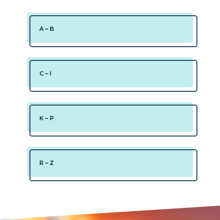
A – B
C – I
K – P
R – Z