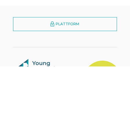
PLATTFORM
MARKETPLACE
YES
Zürcherstrasse 39E
CH-8952 Schlieren
+41 43 321 83 72